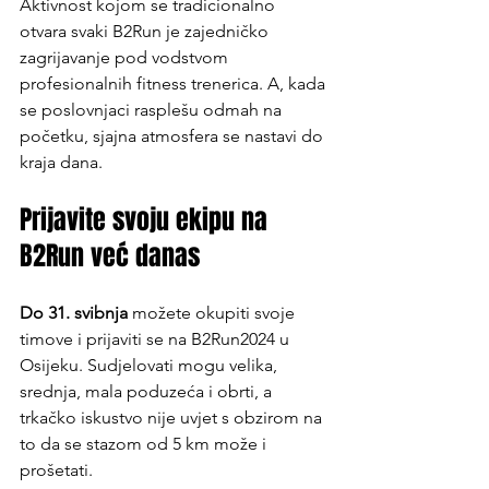
Aktivnost kojom se tradicionalno 
otvara svaki B2Run je zajedničko 
zagrijavanje pod vodstvom 
profesionalnih fitness trenerica. A, kada 
se poslovnjaci rasplešu odmah na 
početku, sjajna atmosfera se nastavi do 
kraja dana.
Prijavite svoju ekipu na 
B2Run već danas
Do 31. svibnja
 možete okupiti svoje 
timove i prijaviti se na B2Run2024 u 
Osijeku. Sudjelovati mogu velika, 
srednja, mala poduzeća i obrti, a 
trkačko iskustvo nije uvjet s obzirom na 
to da se stazom od 5 km može i 
prošetati. 