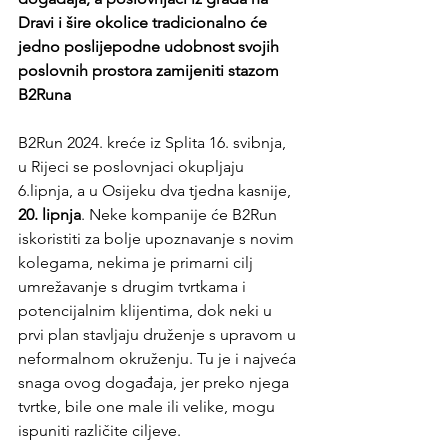
Dravi i šire okolice tradicionalno će 
jedno poslijepodne udobnost svojih 
poslovnih prostora zamijeniti stazom 
B2Runa
B2Run 2024. kreće iz Splita 16. svibnja, 
u Rijeci se poslovnjaci okupljaju 
6.lipnja, a u Osijeku dva tjedna kasnije, 
20. lipnja
. Neke kompanije će B2Run 
iskoristiti za bolje upoznavanje s novim 
kolegama, nekima je primarni cilj 
umrežavanje s drugim tvrtkama i 
potencijalnim klijentima, dok neki u 
prvi plan stavljaju druženje s upravom u 
neformalnom okruženju. Tu je i najveća 
snaga ovog događaja, jer preko njega 
tvrtke, bile one male ili velike, mogu 
ispuniti različite ciljeve.