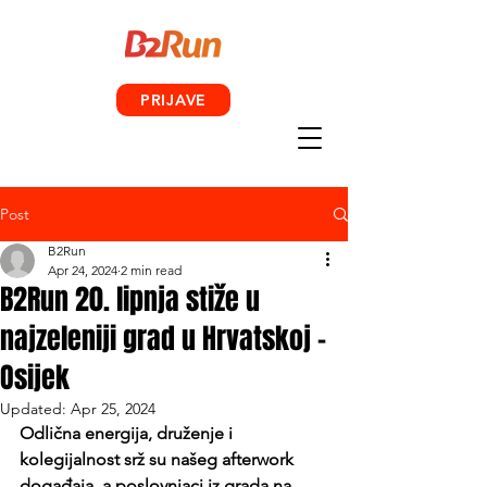
PRIJAVE
Post
B2Run
Apr 24, 2024
2 min read
B2Run 20. lipnja stiže u
najzeleniji grad u Hrvatskoj –
Osijek
Updated:
Apr 25, 2024
Odlična energija, druženje i 
kolegijalnost srž su našeg afterwork 
događaja, a poslovnjaci iz grada na 