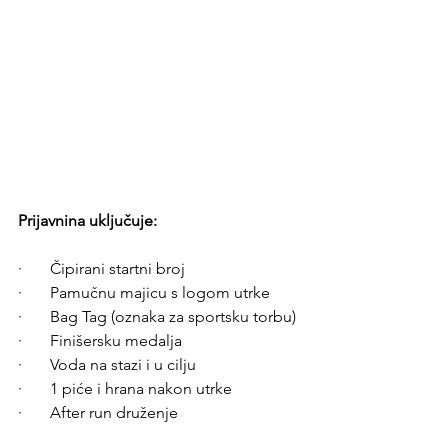
Prijavnina uključuje:
·       Čipirani startni broj
·       Pamučnu majicu s logom utrke
·       Bag Tag (oznaka za sportsku torbu)
·       Finišersku medalja
·       Voda na stazi i u cilju
·       1 piće i hrana nakon utrke 
·       After run druženje