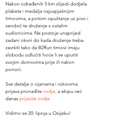
Nakon odrađenih 5 km slijedi dodjela 
plaketa i medalja najuspješnijim 
timovima, a potom opuštanje uz pivo i 
sendvič te druženje s ostalim 
sudionicima. Ne postoje unaprijed 
zadani okviri do kada druženje treba 
završiti tako da B2Run timovi imaju 
slobodu odlučiti hoće li se uputiti 
svojim domovima prije ili nakon 
ponoći.
Sve detalje o cijenama i rokovima 
prijava pronađite 
ovdje
, a ekipu već 
danas 
prijavite ovdje.
Vidimo se 20. lipnja u Osijeku!
b2run
druženje
poslovnautrka
timovi
wellbeing