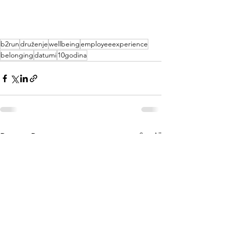
b2run
druženje
wellbeing
employeeexperience
belonging
datumi
10godina
See All
Recent Posts