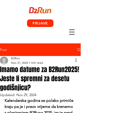
PRIJAVE
Post
B2Run
Nov 27, 2024
1 min read
Imamo datume za B2Run2025!
Jeste li spremni za desetu
godišnjicu?
Updated:
Nov 29, 2024
Kalendarska godina se polako primiče 
kraju pa je i pravo vrijeme da krenemo 
s planiranjem B2Runa 2025. jer je pred 