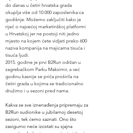
do danas u četiri hrvatska grada 
okuplja više od 10.000 zaposlenika:ca 
godišnje. Možemo zaključiti kako je 
riječ o najvećoj marketinškoj platformi 
u Hrvatskoj jer ne postoji niti jedno 
mjesto na kojem ćete vidjeti preko 600 
naziva kompanija na majicama tisuća i 
tisuća ljudi. 
2015. godine je prvi B2Run održan u 
zagrebačkom Parku Maksimir, a već 
godinu kasnije se priča proširila na 
četiri grada u kojima se tradicionalno 
družimo i u sezoni pred nama.
Kakva se sve iznenađenja pripremaju za 
B2Run sudionike u jubilarnoj desetoj 
sezoni, tek ćemo saznati. Ono što 
zasigurno neće izostati su sjajna 