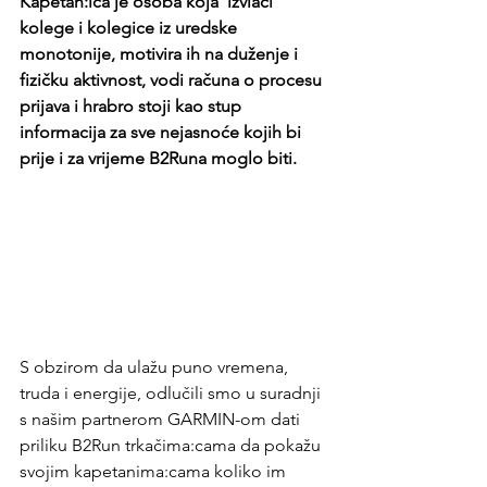
Kapetan:ica je osoba koja 'izvlači' 
kolege i kolegice iz uredske 
monotonije, motivira ih na duženje i 
fizičku aktivnost, vodi računa o procesu 
prijava i hrabro stoji kao stup 
informacija za sve nejasnoće kojih bi 
prije i za vrijeme B2Runa moglo biti. 
S obzirom da ulažu puno vremena, 
truda i energije, odlučili smo u suradnji 
s našim partnerom GARMIN-om dati 
priliku B2Run trkačima:cama da pokažu 
svojim kapetanima:cama koliko im 