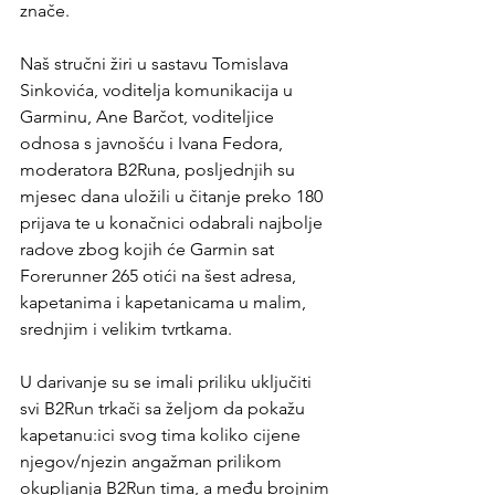
znače.
Naš stručni žiri u sastavu Tomislava 
Sinkovića, voditelja komunikacija u 
Garminu, Ane Barčot, voditeljice 
odnosa s javnošću i Ivana Fedora, 
moderatora B2Runa, posljednjih su 
mjesec dana uložili u čitanje preko 180 
prijava te u konačnici odabrali najbolje 
radove zbog kojih će Garmin sat 
Forerunner 265 otići na šest adresa, 
kapetanima i kapetanicama u malim, 
srednjim i velikim tvrtkama.
U darivanje su se imali priliku uključiti 
svi B2Run trkači sa željom da pokažu 
kapetanu:ici svog tima koliko cijene 
njegov/njezin angažman prilikom 
okupljanja B2Run tima, a među brojnim 