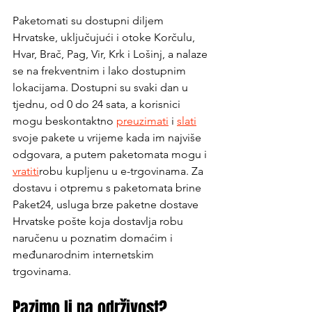
Paketomati su dostupni diljem 
Hrvatske, uključujući i otoke Korčulu, 
Hvar, Brač, Pag, Vir, Krk i Lošinj, a nalaze 
se na frekventnim i lako dostupnim 
lokacijama. Dostupni su svaki dan u 
tjednu, od 0 do 24 sata, a korisnici 
mogu beskontaktno 
preuzimati
 i 
slati
svoje pakete u vrijeme kada im najviše 
odgovara, a putem paketomata mogu i 
vratiti
robu kupljenu u e-trgovinama. Za 
dostavu i otpremu s paketomata brine 
Paket24, usluga brze paketne dostave 
Hrvatske pošte koja dostavlja robu 
naručenu u poznatim domaćim i 
međunarodnim internetskim 
trgovinama.
Pazimo li na održivost?