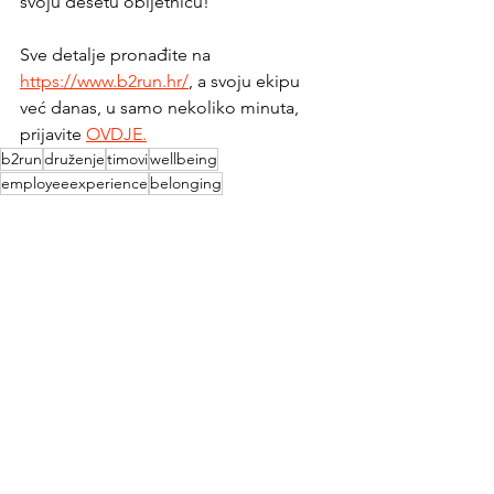
svoju desetu obljetnicu!
Sve detalje pronađite na 
https://www.b2run.hr/
, a svoju ekipu 
već danas, u samo nekoliko minuta, 
prijavite 
OVDJE.
b2run
druženje
timovi
wellbeing
employeeexperience
belonging
See All
Recent Posts