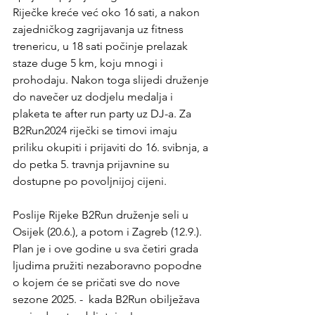
Riječke kreće već oko 16 sati, a nakon 
zajedničkog zagrijavanja uz fitness 
trenericu, u 18 sati počinje prelazak 
staze duge 5 km, koju mnogi i 
prohodaju. Nakon toga slijedi druženje 
do navečer uz dodjelu medalja i 
plaketa te after run party uz DJ-a. Za 
B2Run2024 riječki se timovi imaju 
priliku okupiti i prijaviti do 16. svibnja, a 
do petka 5. travnja prijavnine su 
dostupne po povoljnijoj cijeni.
Poslije Rijeke B2Run druženje seli u 
Osijek (20.6.), a potom i Zagreb (12.9.). 
Plan je i ove godine u sva četiri grada 
ljudima pružiti nezaboravno popodne 
o kojem će se pričati sve do nove 
sezone 2025. -  kada B2Run obilježava 