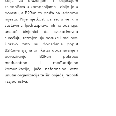
Želja za druženjem i osjećajem 
zajedništva u kompanijama i dalje je u 
porastu, a B2Run to pruža na jednome 
mjestu. Nije rijetkost da se, u velikim 
sustavima, ljudi zapravo niti ne poznaju, 
unatoč činjenici da svakodnevno 
surađuju, razmjenjuju poruke i mailove. 
Upravo zato su događanja poput 
B2Run-a sjajna prilika za upoznavanje i 
povezivanje. B2Run pokreće 
međusobne i međuodjelne 
komunikacije, jača neformalne veze 
unutar organizacija te širi osjećaj radosti 
i zajedništva.