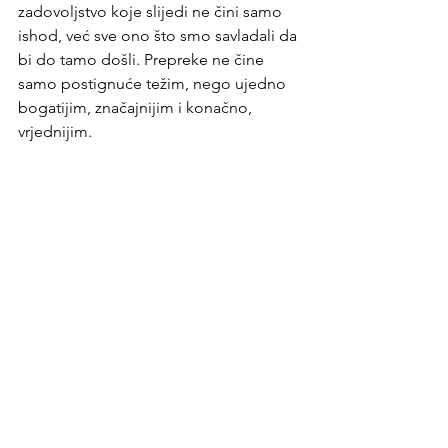
zadovoljstvo koje slijedi ne čini samo 
ishod, već sve ono što smo savladali da 
bi do tamo došli. Prepreke ne čine 
samo postignuće težim, nego ujedno 
bogatijim, značajnijim i konačno, 
vrjednijim.
b2run
druženje
employeeexperience
belonging
See All
Recent Posts