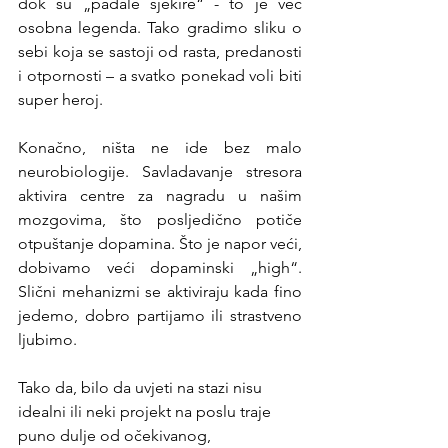
dok su „padale sjekire“ - to je već 
osobna legenda. Tako gradimo sliku o 
sebi koja se sastoji od rasta, predanosti 
i otpornosti – a svatko ponekad voli biti 
super heroj.
Konačno, ništa ne ide bez malo 
neurobiologije. Savladavanje stresora 
aktivira centre za nagradu u našim 
mozgovima, što posljedično potiče 
otpuštanje dopamina. Što je napor veći, 
dobivamo veći dopaminski „high“. 
Slični mehanizmi se aktiviraju kada fino 
jedemo, dobro partijamo ili strastveno 
ljubimo.
Tako da, bilo da uvjeti na stazi nisu 
idealni ili neki projekt na poslu traje 
puno dulje od očekivanog, 