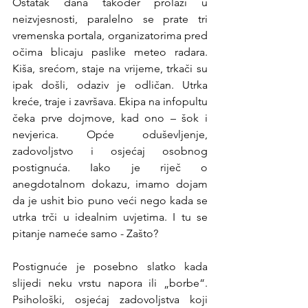
Ostatak dana također prolazi u 
neizvjesnosti, paralelno se prate tri 
vremenska portala, organizatorima pred 
očima blicaju paslike meteo radara. 
Kiša, srećom, staje na vrijeme, trkači su 
ipak došli, odaziv je odličan. Utrka 
kreće, traje i završava. Ekipa na infopultu 
čeka prve dojmove, kad ono – šok i 
nevjerica. Opće oduševljenje, 
zadovoljstvo i osjećaj osobnog 
postignuća. Iako je riječ o 
anegdotalnom dokazu, imamo dojam 
da je ushit bio puno veći nego kada se 
utrka trči u idealnim uvjetima. I tu se 
pitanje nameće samo - Zašto?
Postignuće je posebno slatko kada 
slijedi neku vrstu napora ili „borbe“. 
Psihološki, osjećaj zadovoljstva koji 