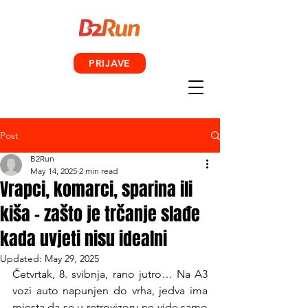
PRIJAVE
Post
B2Run
May 14, 2025
2 min read
Vrapci, komarci, sparina ili
kiša – zašto je trčanje slađe
kada uvjeti nisu idealni
Updated:
May 29, 2025
Četvrtak, 8. svibnja, rano jutro… Na A3 
vozi auto napunjen do vrha, jedva ima 
mjesta da se u retrovizoru ne vide samo 