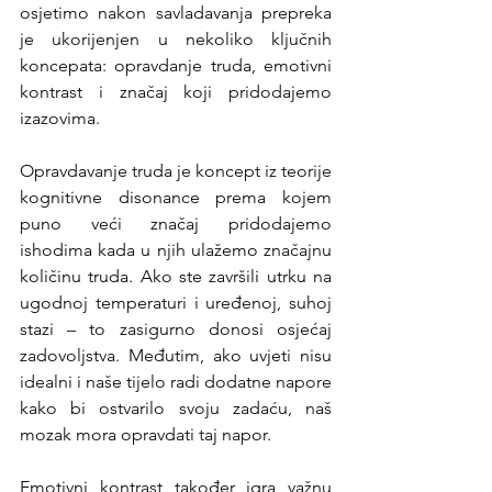
osjetimo nakon savladavanja prepreka 
je ukorijenjen u nekoliko ključnih 
koncepata: opravdanje truda, emotivni 
kontrast i značaj koji pridodajemo 
izazovima.
Opravdavanje truda je koncept iz teorije 
kognitivne disonance prema kojem 
puno veći značaj pridodajemo 
ishodima kada u njih ulažemo značajnu 
količinu truda. Ako ste završili utrku na 
ugodnoj temperaturi i uređenoj, suhoj 
stazi – to zasigurno donosi osjećaj 
zadovoljstva. Međutim, ako uvjeti nisu 
idealni i naše tijelo radi dodatne napore 
kako bi ostvarilo svoju zadaću, naš 
mozak mora opravdati taj napor.
Emotivni kontrast također igra važnu 