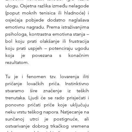
ulogu. Osjetna razlika između nelagode 
(poput mokrih tenisica ili hladnoće) i 
osjećaja pobjede dodatno naglašava 
emotivnu nagradu. Prema istraživanjima 
psihologa, kontrastna emotivna stanja – 
bol koju prati olakšanje ili frustracija 
koju prati uspjeh – potenciraju ugodu 
koja je povezana s konačnim 
rezultatom.
Tu je i fenomen tzv. lovarenja iliti 
pričanje lovačkih priča. Instinktivno 
stvaramo šire značenje iz teških 
trenutaka. Ljudi će se rado prisjećati i 
ponovno pričati priče koje uključuju 
neku vrstu teškog napora. Natjecanje na 
sunčanoj utrci je postignuće, ali 
ostvarivanje dobrog trkačkog vremena 