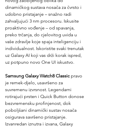
novog zaobljenog oblika do 
dinamičkog sustava nosača za čvrsto i 
udobno pristajanje – snažno radi 
zahvaljujući 3 nm procesoru. Iskusite 
proaktivno vođenje – od spavanja, 
preko trčanja, do cjelovitog uvida u 
vaše zdravlje koje spaja inteligenciju i 
individualnost. Iskoristite svaki trenutak 
uz Galaxy AI koji vas drži korak ispred, 
uz potpuno novo One UI iskustvo.
Samsung Galaxy Watch8 Classic
 pravo 
je remek-djelo, usavršeno za 
suvremenu izvrsnost. Legendarni 
rotirajući prsten i Quick Button donose 
bezvremensku profinjenost, dok 
poboljšani dinamički sustav nosača 
osigurava savršeno pristajanje. 
Izvanredan iznutra i izvana, Galaxy 