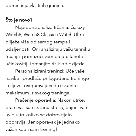
pomicanju vlastitih granica.
Što je novo?
·       Napredna analiza trčanja: Galaxy 
Watch8, Watch8 Classic i Watch Ultra 
bilježe više od samog tempa i 
udaljenosti. Oni analiziraju vašu tehniku 
trčanja, pomažući vam da postanete 
učinkovitiji i smanjite rizik od ozljeda.
·       Personalizirani treninzi: Uče vaše 
navike i predlažu prilagođene treninge 
i ciljeve, osiguravajući da izvučete 
maksimum iz svakog treninga.
·       Praćenje oporavka: Nakon utrke, 
prate vaš san i razinu stresa, dajući vam 
uvid u to koliko se dobro tijelo 
oporavlja. Jer oporavak je jednako 
važan kao i sam trening!