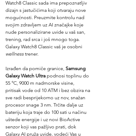
Watch8 Classic sada ima prepoznatljiv 
dizajn s jastučićima koji otvaraju nove 
mogućnosti. Preuzmite kontrolu nad 
svojim zdravljem uz AI značajke koje 
nude personalizirane uvide u vaš san, 
trening, rad srca i još mnogo toga. 
Galaxy Watch8 Classic vaš je osobni 
wellness
 trener.
Izrađen da pomiče granice, 
Samsung 
Galaxy Watch Ultra
 podnosi toplinu do 
55 °C, 9000 m nadmorske visine, 
pritisak vode od 10 ATM i bez obzira na 
sve radi besprijekorno uz nov, snažan 
procesor snage 3 nm. Trčite dalje uz 
bateriju koja traje do 100 sati u načinu 
uštede energije i uz novi BioActive 
senzor koji vas pažljivo prati, dok 
Galaxy AI pruža uvide, vodeći Vas u 