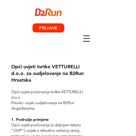
PRIJAVE
Opći uvjeti tvrtke VETTURELLI
d.o.o. za sudjelovanje na B2Run
Hrvatska
Opći uvjeti poslovanja tvrtke VETTURELLI
d.o.o.
Pravila i uvjeti sudjelovanja na B2Run
događanjima.
1. Područje primjene
Opći uvjeti poslovanja (u daljnjem tekstu
"OUP"), uvijek u aktualno važećoj verziji,
primjenjuju se na sveukupna organizirana