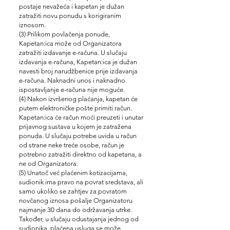
postaje nevažeća i kapetan je dužan
zatražiti novu ponudu s korigiranim
iznosom.
(3) Prilikom povlačenja ponude,
Kapetan:ica može od Organizatora
zatražiti izdavanje e-računa. U slučaju
izdavanja e-računa, Kapetan:ica je dužan
navesti broj narudžbenice prije izdavanja
e-računa. Naknadni unos i naknadno
ispostavljanje e-računa nije moguće.
(4) Nakon izvršenog plaćanja, kapetan će
putem elektroničke pošte primiti račun.
Kapetan:ica će račun moći preuzeti i unutar
prijavnog sustava u kojem je zatražena
ponuda. U slučaju potrebe uvida u račun
od strane neke treće osobe, račun je
potrebno zatražiti direktno od kapetana, a
ne od Organizatora.
(5) Unatoč već plaćenim kotizacijama,
sudionik ima pravo na povrat sredstava, ali
samo ukoliko se zahtjev za povratom
novčanog iznosa pošalje Organizatoru
najmanje 3
0 dana do održavanja utrke.
Također, u slučaju odustajanja jednog od
sudionika, plaćena usluga se može