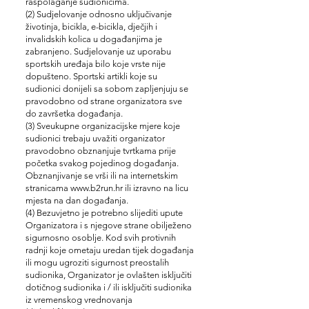
raspolaganje sudionicima.
(2) Sudjelovanje odnosno uključivanje
životinja, bicikla, e-bicikla, dječjih i
invalidskih kolica u događanjima je
zabranjeno. Sudjelovanje uz uporabu
sportskih uređaja bilo koje vrste nije
dopušteno. Sportski artikli koje su
sudionici donijeli sa sobom zapljenjuju se
pravodobno od strane organizatora sve
do završetka događanja.
(3) Sveukupne organizacijske mjere koje
sudionici trebaju uvažiti organizator
pravodobno obznanjuje tvrtkama prije
početka svakog pojedinog događanja.
Obznanjivanje se vrši ili na internetskim
stranicama www.b2run.hr ili izravno na licu
mjesta na dan događanja.
(4) Bezuvjetno je potrebno slijediti upute
Organizatora i s njegove strane obilježeno
sigurnosno osoblje. Kod svih protivnih
radnji koje ometaju uredan tijek događanja
ili mogu ugroziti sigurnost preostalih
sudionika, Organizator je ovlašten isključiti
dotičnog sudionika i / ili isključiti sudionika
iz vremenskog vrednovanja