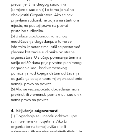
preusmjeriti na drugog sudionika
(zamjenski sudionik) i o tome je nužno
obavijestiti Organizatora. Ako se neki
prijavljeni sudionik ne pojavi na startnom
mjestu, ne postoji pravo na povrat
pristojbe sudionika.
(5) U slučaju potpunog, konačnog
neodržavanja događanja, o tome se
informira kapetan tima i vrši se povrat već
plaćene kotizacije sudionika od strane
organizatora. U slučaju pomicanja termina
ranije od 30 dana prije prvotno planiranog
događanja kao i kod vremenskog
pomicanja kod kojega datum održavanja
događanja ostaje nepromijenjen, sudionici
nemaju pravo na povrat.
(6) Ako se već započeto događanje mora
prekinuti ili vremenski pomaknuti, sudionik
nema pravo na povrat.
4. Isključenje odgovornosti
(1) Događanja se u načelu održavaju po
svim vremenskim uvjetima. Ako bi
organizator na temelju više sile ili
odgovarajućih propisa nadležnih tijela ili iz