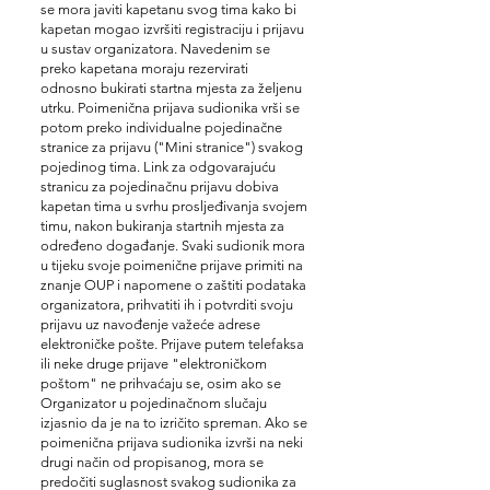
se mora javiti kapetanu svog tima kako bi
kapetan mogao izvršiti registraciju i prijavu
u sustav organizatora. Navedenim se
preko kapetana moraju rezervirati
odnosno bukirati startna mjesta za željenu
utrku. Poimenična prijava sudionika vrši se
potom preko individualne pojedinačne
stranice za prijavu ("Mini stranice") svakog
pojedinog tima. Link za odgovarajuću
stranicu za pojedinačnu prijavu dobiva
kapetan tima u svrhu prosljeđivanja svojem
timu, nakon bukiranja startnih mjesta za
određeno događanje. Svaki sudionik mora
u tijeku svoje poimenične prijave primiti na
znanje OUP i napomene o zaštiti podataka
organizatora, prihvatiti ih i potvrditi svoju
prijavu uz navođenje važeće adrese
elektroničke pošte. Prijave putem telefaksa
ili neke druge prijave "elektroničkom
poštom" ne prihvaćaju se, osim ako se
Organizator u pojedinačnom slučaju
izjasnio da je na to izričito spreman. Ako se
poimenična prijava sudionika izvrši na neki
drugi način od propisanog, mora se
predočiti suglasnost svakog sudionika za