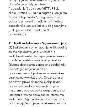
događanja (u daljnjem tekstu
"događanja") od strane VETTURELLI
d.o.o, Svetice 36, 10000 Zagreb (u daljnjem
tekstu "Organizator") i reguliraju pravni
odnosi zasnovani između tvrtki i njezinih
zaposlenika kao sudionika u događanjima
(u daljnjem tekstu "sudionik") i
organizatora.
2. Uvjeti sudjelovanja - Sigurnosne mjere
(1) Sudjelovanje prije napunjene 18. godine
života nije dozvoljeno. Ovlašten je
sudjelovati svatko tko i
spunjava sveukupne
utvrđene uvjete od strane organizatora
(životna dob, status zaposlene osobe itd.).
Svi detalji o natjecan
ju bit će
pravovremeno objavljeni na internetskim
stranicama
www.b2run.hr
. Organizator si
pridržava pravo da može iz objektivno
opravdanih razloga napraviti izmjene
naspram prvotnog opisa događanja, ako
iste nisu protivne opravdanim interesima
sudionika. Organizator se obvezuje da će
odgovarajuće izmjene na vrijeme staviti na