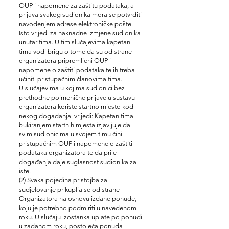
OUP i napomene za zaštitu podataka, a
prijava svakog sudionika mora se potvrditi
navođenjem adrese elektroničke pošte.
Isto vrijedi za naknadne izmjene sudionika
unutar tima. U tim slučajevima kapetan
tima vodi brigu o tome da su od strane
organizatora pripremljeni OUP i
napomene o zaštiti podataka te ih treba
učiniti pristupačnim članovima tima.
U slučajevima u kojima sudionici bez
prethodne poimenične prijave u sustavu
organizatora koriste startno mjesto kod
nekog događanja, vrijedi: Kapetan tima
bukiranjem startnih mjesta izjavljuje da
svim sudionicima u svojem timu čini
pristupačnim OUP i napomene o zaštiti
podataka organizatora te da prije
događanja daje suglasnost sudionika za
iste.
(2) Svaka pojedina pristojba za
sudjelovanje prikuplja se od strane
Organizatora na osnovu izdane ponude,
koju je potrebno podmiriti u navedenom
roku. U slučaju izostanka uplate po ponudi
u zadanom roku, postojeća ponuda