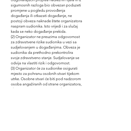
sigurnosnih razloga bio obvezan poduzeti
promjene u pogledu provođenja
događanja ili otkazati događanje, ne
postoji obveza naknade štete organizatora
naspram sudionika. Isto vrijedi i za slučaj
kada se neko događanje prekida.
(2) Organizator ne preuzima odgovornost
za zdravstvene rizike sudionika u vezi sa
sudjelovanjem u događanjima. Obveza je
sudionika da prethodno prekontrolira
svoje zdravstveno stanje. Sudjelovanje se
odvija na vlastiti rizik i odgovornost.
(3) Organizator će za sudionike osigurati
mjesto za pohranu osobnih stvari tijekom
utrke. Osobne stvari će biti pod nadzorom
osoba angažiranih od strane organizatora,
ali organizator ne preuzima odgovornost
za predmete koje je pohranio sudionik u
slučaju njihovog gubitka ili oštećenja.
(4) a.) Komercijalne ponude partnera (trećih
osoba) su samostalne ponude partnera i
ne obvezuje Organizatora. Organizator
djeluje samo kao posrednik između
klijenta i partnera i isključuje svaku