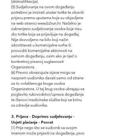
(diskvalifikacija).
(5) Sudjelovanje na ovom događanju
potrebno je inicirati unutar tvrtke te obaviti
prijavu prema uputama koje su objavljene
na web stranici www.b2run.hr. Načelno je
zabranjeno sudjelovanje osoba koje nisu
dio tvrtke koja se prijavljuje na događaj.
Nije dozvoljeno na bilo koji način
iskorištavati u komercijalne svrhe ili
provoditi komercijalne aktivnosti na
samom događanju, osim ako je riječ o
konkretnoj pisanoj suglasnosti
Organizatora.
(6) Pravno obvezujuće izjave mogu se
naspram sudionika davati samo od strane
za to ovlaštenoga kruga osoba
Organizatora. U taj krug osoba ubrajaju se
poglavito rukovodstvo/uprava događanja
te članovi medicinske službe koji se brinu
za zdravlje sudionika.
3. Prijava - Doprinos sudjelovanju -
Uvjeti plaćanja - Povrat
(1) Prije nego što se sudionik sa svojim
imenom može prijaviti na događanje, prvo