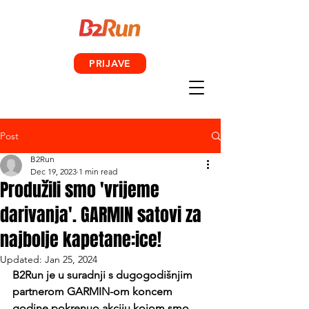
PRIJAVE
Post
B2Run
Dec 19, 2023
1 min read
Produžili smo 'vrijeme
darivanja'. GARMIN satovi za
najbolje kapetane:ice!
Updated:
Jan 25, 2024
B2Run je u suradnji s dugogodišnjim 
partnerom GARMIN-om koncem 
godine pokrenuo akciju kojom smo 