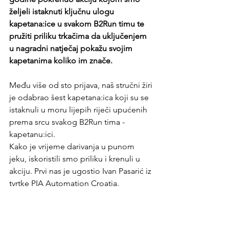
željeli istaknuti ključnu ulogu 
kapetana:ice u svakom B2Run timu te 
pružiti priliku trkačima da uključenjem 
u nagradni natječaj pokažu svojim 
kapetanima koliko im znače.
Među više od sto prijava, naš stručni žiri 
je odabrao šest kapetana:ica koji su se 
istaknuli u moru lijepih riječi upućenih 
prema srcu svakog B2Run tima - 
kapetanu:ici.
Kako je vrijeme darivanja u punom 
jeku, iskoristili smo priliku i krenuli u 
akciju. Prvi nas je ugostio Ivan Pasarić iz 
tvrtke PIA Automation Croatia.