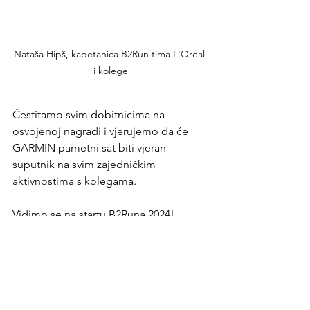
Nataša Hipš, kapetanica B2Run tima L'Oreal 
i kolege
Čestitamo svim dobitnicima na 
osvojenoj nagradi i vjerujemo da će 
GARMIN pametni sat biti vjeran 
suputnik na svim zajedničkim 
aktivnostima s kolegama.
Vidimo se na startu B2Runa 2024!
b2run
timovi
garmin
pametnisat
nagrade
darivanje
kapetan
kapetanica