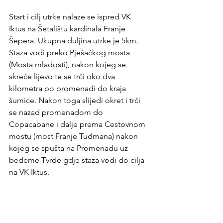
Start i cilj utrke nalaze se ispred VK 
Iktus na Šetalištu kardinala Franje 
Šepera. Ukupna duljina utrke je 5km. 
Staza vodi preko Pješačkog mosta 
(Mosta mladosti), nakon kojeg se 
skreće lijevo te se trči oko dva 
kilometra po promenadi do kraja 
šumice. Nakon toga slijedi okret i trči 
se nazad promenadom do 
Copacabane i dalje prema Cestovnom 
mostu (most Franje Tuđmana) nakon 
kojeg se spušta na Promenadu uz 
bedeme Tvrđe gdje staza vodi do cilja 
na VK Iktus.