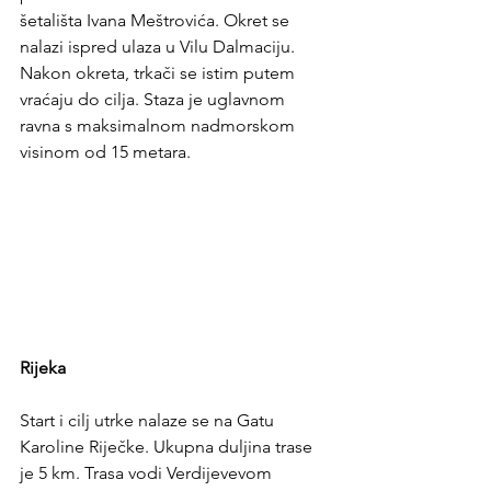
šetališta Ivana Meštrovića. Okret se 
nalazi ispred ulaza u Vilu Dalmaciju. 
Nakon okreta, trkači se istim putem 
vraćaju do cilja. Staza je uglavnom 
ravna s maksimalnom nadmorskom 
visinom od 15 metara.
Rijeka
Start i cilj utrke nalaze se na Gatu 
Karoline Riječke. Ukupna duljina trase 
je 5 km. Trasa vodi Verdijevevom 