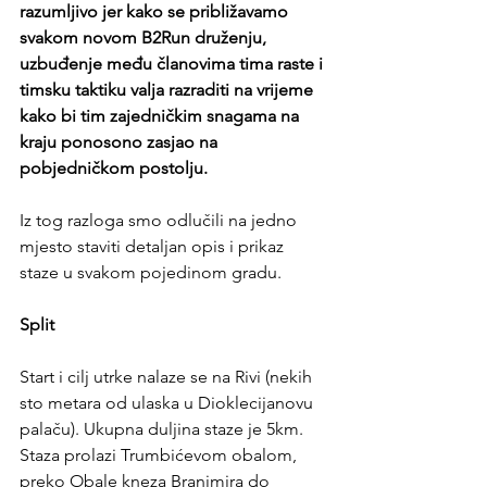
razumljivo jer kako se približavamo 
svakom novom B2Run druženju, 
uzbuđenje među članovima tima raste i 
timsku taktiku valja razraditi na vrijeme 
kako bi tim zajedničkim snagama na 
kraju ponosono zasjao na 
pobjedničkom postolju.
Iz tog razloga smo odlučili na jedno 
mjesto staviti detaljan opis i prikaz 
staze u svakom pojedinom gradu. 
Split
Start i cilj utrke nalaze se na Rivi (nekih 
sto metara od ulaska u Dioklecijanovu 
palaču). Ukupna duljina staze je 5km. 
Staza prolazi Trumbićevom obalom, 
preko Obale kneza Branimira do 