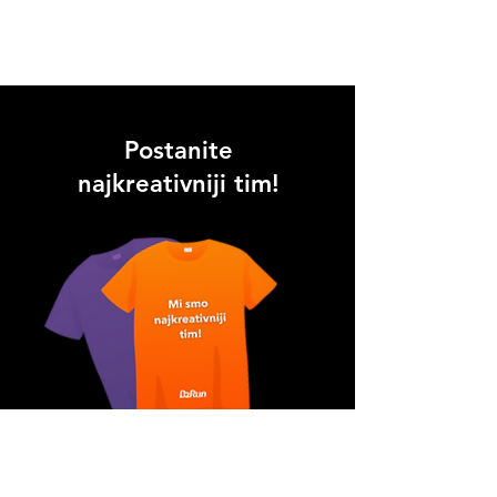
Postanite
najkreativniji tim!
Veselimo se vašim prijavama