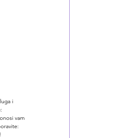
luga i 
:
donosi vam 
ravite: 
!