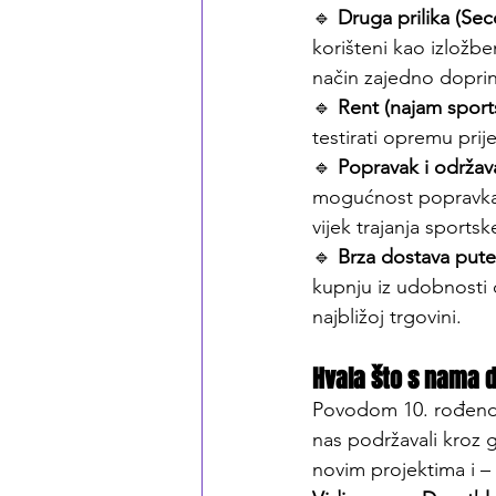
🔹 
Druga prilika (Sec
korišteni kao izložbe
način zajedno dopri
🔹 
Rent (najam spor
testirati opremu prij
🔹 
Popravak i održav
mogućnost popravka.
vijek trajanja sports
🔹 
Brza dostava pu
kupnju iz udobnosti 
najbližoj trgovini.
Hvala što s nama d
Povodom 10. rođendan
nas podržavali kroz 
novim projektima i – 