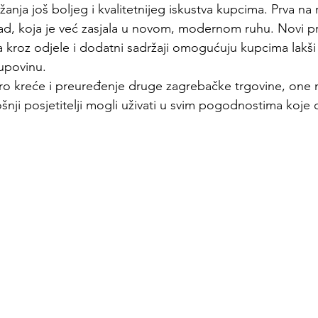
žanja još boljeg i kvalitetnijeg iskustva kupcima. Prva na 
d, koja je već zasjala u novom, modernom ruhu. Novi pr
a kroz odjele i dodatni sadržaji omogućuju kupcima lakši
upovinu.
koro kreće i preuređenje druge zagrebačke trgovine, one 
šnji posjetitelji mogli uživati u svim pogodnostima koje 