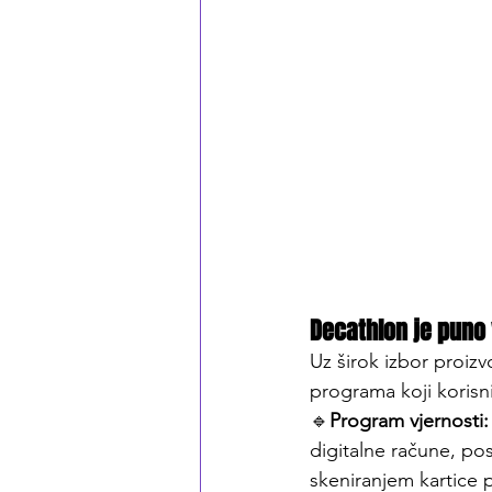
Decathlon je puno
Uz širok izbor proiz
programa koji korisn
🔹
Program vjernosti:
digitalne račune, po
skeniranjem kartice 