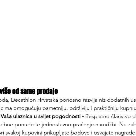
 više od same prodaje
voda, Decathlon Hrvatska ponosno razvija niz dodatnih us
icima omogućuju pametniju, održiviju i praktičniju kupnju
 Vaša ulaznica u svijet pogodnosti - 
Besplatno članstvo 
sebne ponude te jednostavno praćenje narudžbi. Ne zabo
pri svakoj kupovini prikupljate bodove i osvajate nagrade